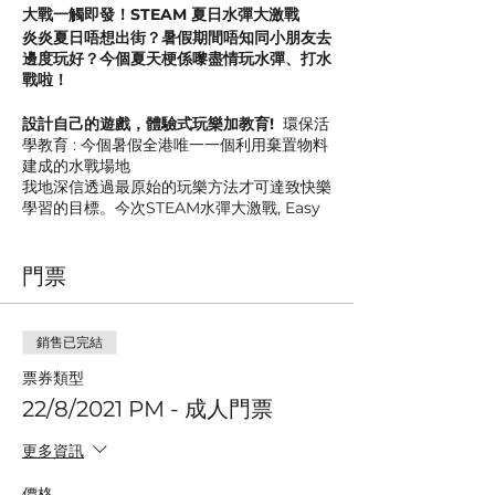
大戰一觸即發！STEAM 夏日水彈大激戰
炎炎夏日唔想出街？暑假期間唔知同小朋友去
邊度玩好？今個夏天梗係嚟盡情玩水彈、打水
戰啦！
設計自己的遊戲，體驗式玩樂加教育!
環保活
學教育 : 今個暑假全港唯一一個利用棄置物料
建成的水戰場地
我地深信透過最原始的玩樂方法才可達致快樂
學習的目標。今次STEAM水彈大激戰, Easy
Organic Farming 善用棄置物料佈置成不同
場景，教導小朋友
'循環再用的重要性' 希望學
門票
識珍惜的慨念
。
另外，我地提供不同的DIY參考遊戲，由一個
小小的水彈
啟發小朋友創意，設計自己的遊
銷售已完結
戲。
票券類型
22/8/2021 PM - 成人門票
更多資訊
價格