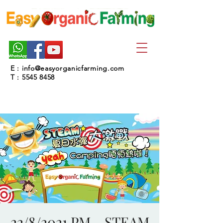
E :
info@easyorganicfarming.com
T :
5545 8458
22/8/2021 PM - STEAM