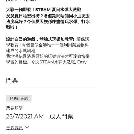
大戰一觸即發！STEAM 夏日水彈大激戰
炎炎夏日唔想出街？暑假期間唔知同小朋友去
邊度玩好？今個夏天梗係嚟盡情玩水彈、打水
戰啦！
設計自己的遊戲，體驗式玩樂加教育!
環保活
學教育 : 今個暑假全港唯一一個利用棄置物料
建成的水戰場地
我地深信透過最原始的玩樂方法才可達致快樂
學習的目標。今次STEAM水彈大激戰, Easy
Organic Farming 善用棄置物料佈置成不同
場景，教導小朋友
'循環再用的重要性' 希望學
門票
識珍惜的慨念
。
另外，我地提供不同的DIY參考遊戲，由一個
小小的水彈
啟發小朋友創意，設計自己的遊
銷售已完結
戲。
票券類型
25/7/2021 AM - 成人門票
更多資訊