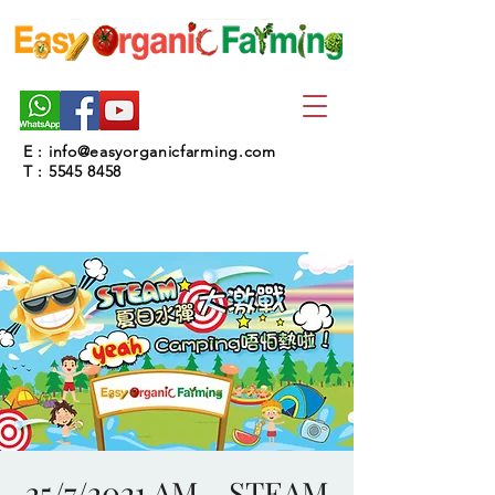
E :
info@easyorganicfarming.com
T :
5545 8458
25/7/2021 AM - STEAM