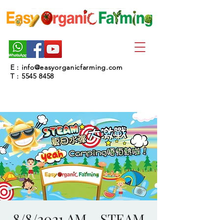
E :
info@easyorganicfarming.com
T :
5545 8458
8/8/2021 AM - STEAM