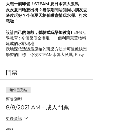
大戰一觸即發！STEAM 夏日水彈大激戰
炎炎夏日唔想出街？暑假期間唔知同小朋友去
邊度玩好？今個夏天梗係嚟盡情玩水彈、打水
戰啦！
設計自己的遊戲，體驗式玩樂加教育!
環保活
學教育 : 今個暑假全港唯一一個利用棄置物料
建成的水戰場地
我地深信透過最原始的玩樂方法才可達致快樂
學習的目標。今次STEAM水彈大激戰, Easy
Organic Farming 善用棄置物料佈置成不同
場景，教導小朋友
'循環再用的重要性' 希望學
門票
識珍惜的慨念
。
另外，我地提供不同的DIY參考遊戲，由一個
小小的水彈
啟發小朋友創意，設計自己的遊
銷售已完結
戲。
票券類型
8/8/2021 AM - 成人門票
更多資訊
價格